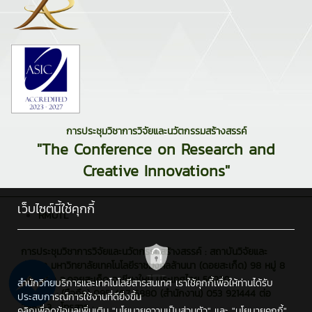
การประชุมวิชาการวิจัยและนวัตกรรมสร้างสรรค์
"The Conference on Research and
Creative Innovations"
เว็บไซต์นี้ใช้คุกกี้
RMUTL
การประชุมวิชาการวิจัยและนวัตกรรมสร้างสรรค์ : สถาบันวิจัยและ
พัฒนา มหาวิทยาลัยเทคโนโลยีราชมงคลล้านนา (ดอยสะเก็ด) 98 หมู่ 8
ต.ป่าป้อง อ.ดอยสะเก็ด จ.เชียงใหม่ ประเทศไทย 50220
สำนักวิทยบริการและเทคโนโลยีสารสนเทศ เราใช้คุกกี้เพื่อให้ท่านได้รับ
โทรศัพท์ : (มือถือ) 095 407 6880 (สำนักงาน) 053 921444 ต่อ
ประสบการณ์การใช้งานที่ดียิ่งขึ้น
2662-3 , โทรสาร : -
คลิกเพื่อดูข้อมูลเพิ่มเติม
"นโยบายความเป็นส่วนตัว"
และ
"นโยบายคุกกี้"